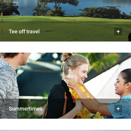
tee off travel
summertimes