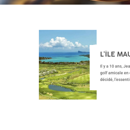
L’ÎLE M
PASSION
Il y a 10 ans, J
golf amicale en
décidé, l’essenti