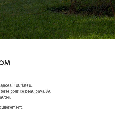
OM
cances. Touristes,
ntérêt pour ce beau pays. Au
autes.
gulièrement.