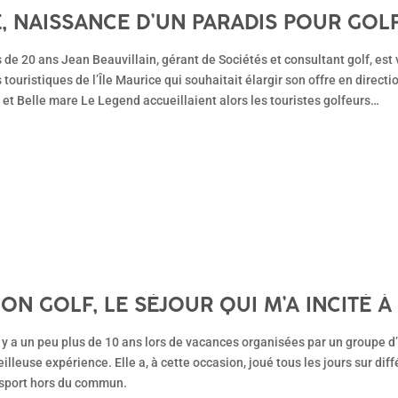
, NAISSANCE D’UN PARADIS POUR GOL
us de 20 ans Jean Beauvillain, gérant de Sociétés et consultant golf, es
touristiques de l’Île Maurice qui souhaitait élargir son offre en directi
s et Belle mare Le Legend accueillaient alors les touristes golfeurs…
ION GOLF, LE SÉJOUR QUI M’A INCITÉ À
l y a un peu plus de 10 ans lors de vacances organisées par un groupe d
lleuse expérience. Elle a, à cette occasion, joué tous les jours sur dif
e sport hors du commun.