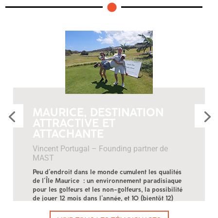
MAURICE, DESTINATION
LIRE LA SUITE
ATTRACTIVE ET
ATTACHANTE
Vincent Portugal – Founding partner de
MAST
Peu d’endroit dans le monde cumulent les qualités
de l’Île Maurice : un environnement paradisiaque
pour les golfeurs et les non-golfeurs, la possibilité
de jouer 12 mois dans l’année, et 10 (bientôt 12)
parcours de très haute qualité à « portée de balle
» !