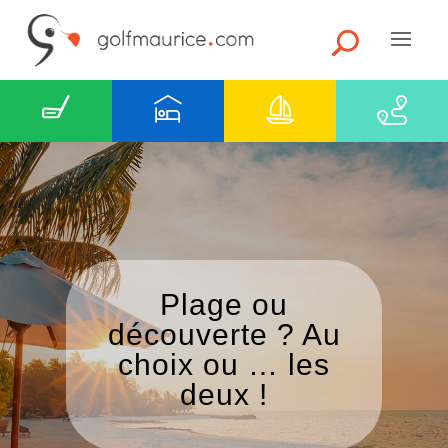
10 parcours à
jouer, un voyage
ne suffira pas …
😉