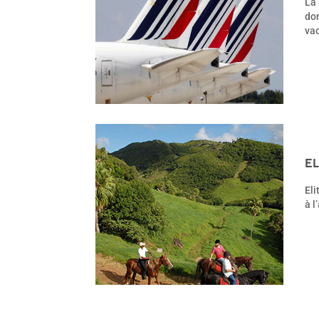
La 
don
vac
EL
Eli
à l