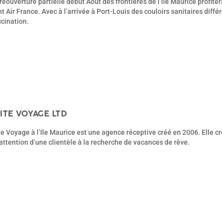
réouverture partielle début Août des frontières de l’île Maurice prof
t Air France. Avec à l’arrivée à Port-Louis des couloirs sanitaires diffé
cination.
ITE VOYAGE LTD
te Voyage à l’Ile Maurice est une agence réceptive créé en 2006. Elle cr
’attention d’une clientèle à la recherche de vacances de rêve.