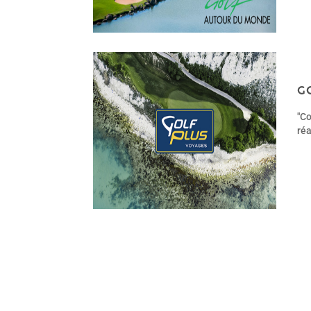
G
"Co
réa