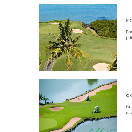
F
For
pri
G
Gol
et 