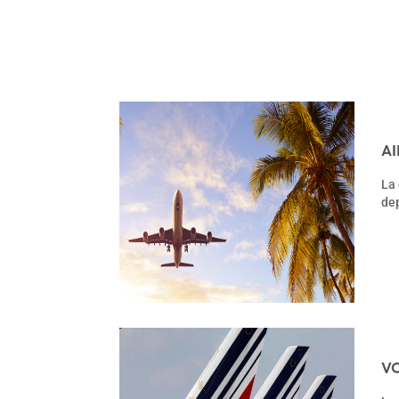
A
La 
dep
VO