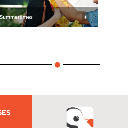
summertimes
SES