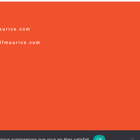
aurice.com
lfmaurice.com
es
e, nous supposerons que vous en êtes satisfait.
OK