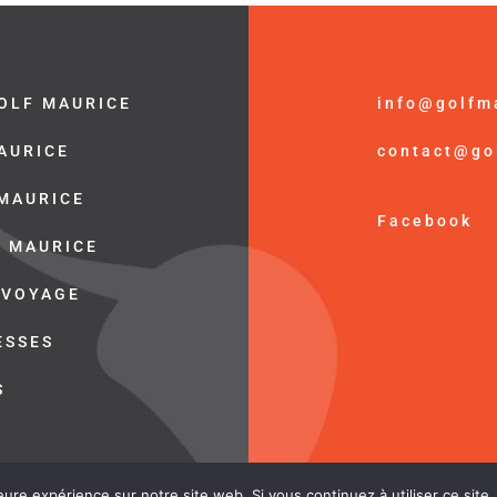
OLF MAURICE
info@golfm
MAURICE
contact@go
 MAURICE
Facebook
E MAURICE
 VOYAGE
ESSES
S
© Golf Maurice /
Mention Légal
eure expérience sur notre site web. Si vous continuez à utiliser ce sit