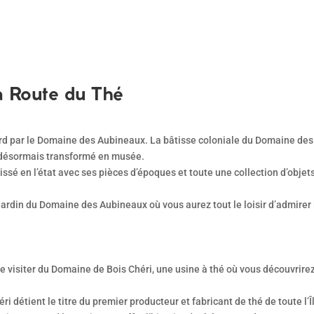
a Route du Thé
ord par le Domaine des Aubineaux. La bâtisse coloniale du Domaine des
et désormais transformé en musée.
laissé en l’état avec ses pièces d’époques et toute une collection d’obje
le jardin du Domaine des Aubineaux où vous aurez tout le loisir d’admire
isiter du Domaine de Bois Chéri, une usine à thé où vous découvrirez t
 détient le titre du premier producteur et fabricant de thé de toute l’Î