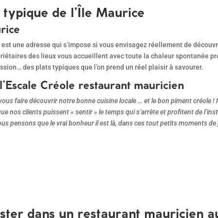
 typique de l’Île Maurice
urice
ce est une adresse qui s’impose si vous envisagez réellement de découvr
riétaires des lieux vous accueillent avec toute la chaleur spontanée p
sion… des plats typiques que l’on prend un réel plaisir à savourer.
 l’Escale Créole restaurant mauricien
us faire découvrir notre bonne cuisine locale … et le bon piment créole
 nos clients puissent « sentir » le temps qui s’arrête et profitent de l’in
ous pensons que le vrai bonheur il est là, dans ces tout petits moments d
uster dans un restaurant mauricien 