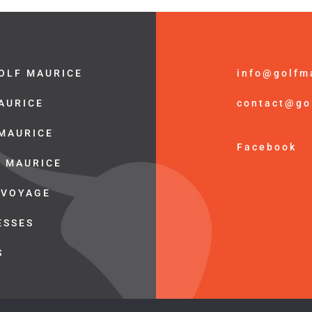
OLF MAURICE
info@golfm
MAURICE
contact@go
 MAURICE
Facebook
E MAURICE
 VOYAGE
ESSES
S
© Golf Maurice /
Mention Légal