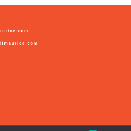
aurice.com
lfmaurice.com
es