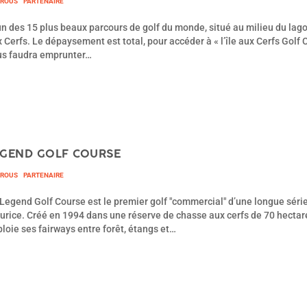
TROUS
PARTENAIRE
un des 15 plus beaux parcours de golf du monde, situé au milieu du lagon
 Cerfs. Le dépaysement est total, pour accéder à « l’île aux Cerfs Golf C
us faudra emprunter…
EGEND GOLF COURSE
TROUS
PARTENAIRE
Legend Golf Course est le premier golf "commercial" d’une longue série 
rice. Créé en 1994 dans une réserve de chasse aux cerfs de 70 hectare
loie ses fairways entre forêt, étangs et…