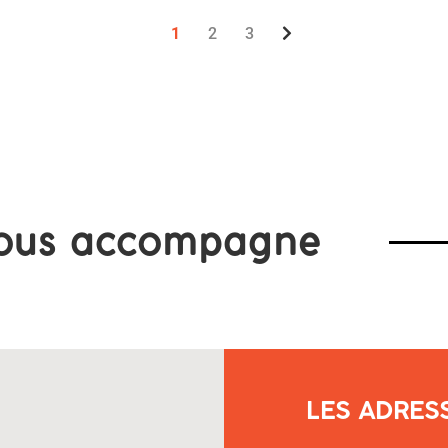
1
2
3
ous accompagne
LES ADRES