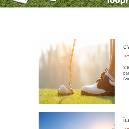
G
18 
Sit
par
Gy
Î