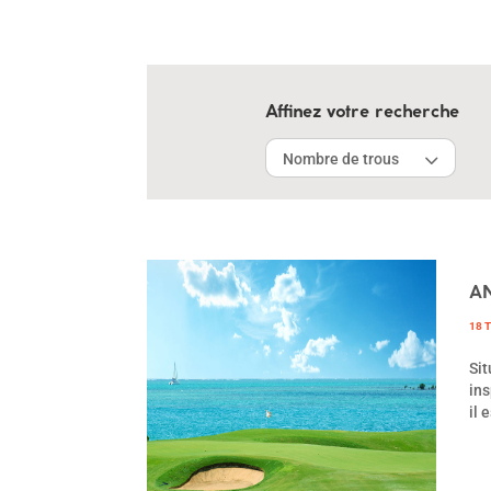
Affinez votre recherche
Nombre de trous
A
18 
Sit
ins
il 