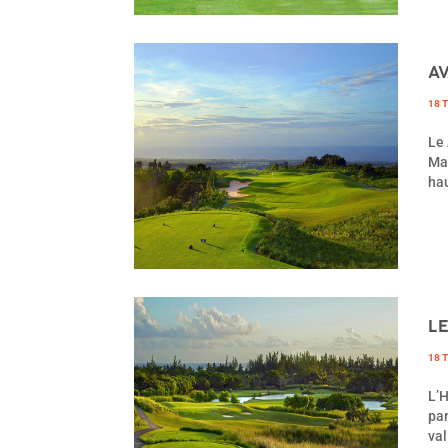
A
18 
Le 
Mau
hau
L
18 
L’H
par
val