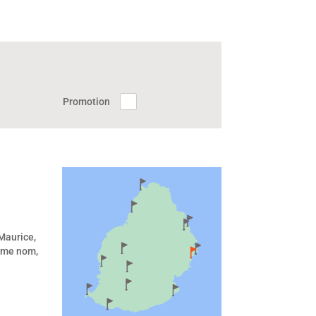
Promotion
 Maurice,
même nom,