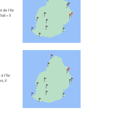
 de l’Ile
lub » il
à l’île
s, il