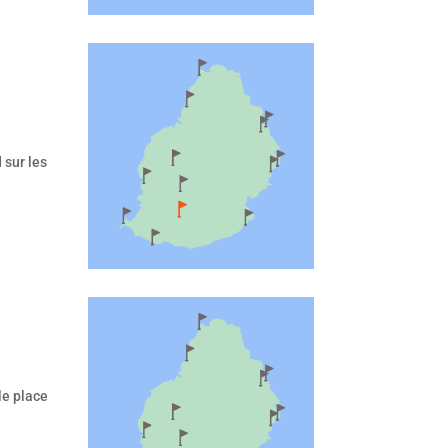
 sur les
le place