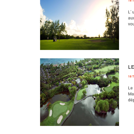
18 
L’ 
aux
vo
L
18 
Le 
Mau
dép