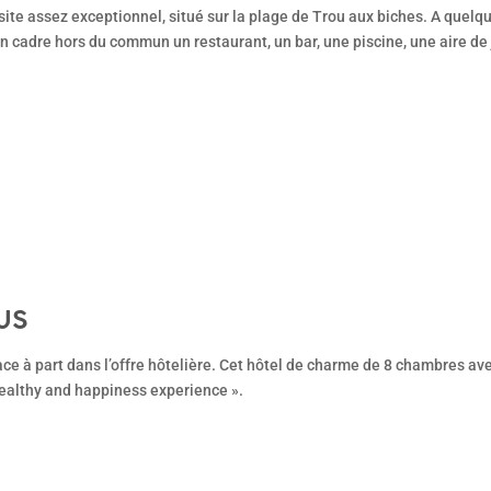
site assez exceptionnel, situé sur la plage de Trou aux biches. A quel
n cadre hors du commun un restaurant, un bar, une piscine, une aire de
US
hambres avec vue sur les
 healthy and happiness experience ».