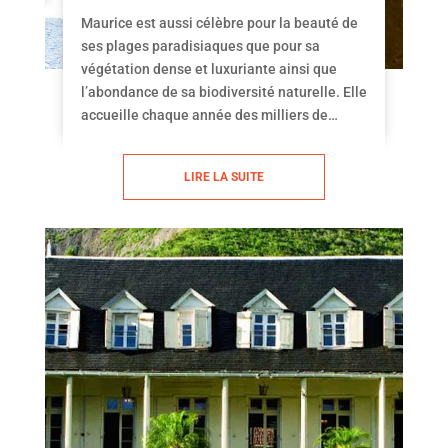
DE RIVIÈRE NOIRE : UNE
Maurice est aussi célèbre pour la beauté de
VISITE À NE PAS MANQUER
ses plages paradisiaques que pour sa
végétation dense et luxuriante ainsi que
l’abondance de sa biodiversité naturelle. Elle
accueille chaque année des milliers de
touristes des quatre coins du monde venus
admirer la richesse du patrimoine de l’île.
LIRE LA SUITE
Parmi les sites les plus populaires de l’Île
Maurice, le Parc National des Gorges de
Rivière Noire est reconnu par l’UNESCO.