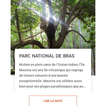
PARC NATIONAL DE BRAS
D’EAU : UNE RÉSERVE
Nichée en plein cœur de l’Océan Indien, l’Île
NATURELLE À LA
Maurice est une île volcanique qui regorge
BIODIVERSITÉ
de trésors naturels d’une beauté
EXCEPTIONNELLE
exceptionnelle. Maurice est célèbre aussi
bien pour ses plages paradisiaques que pour
ses forêts tropicales indigènes, où le temps
semble s’être littéralement arrêté. Dans cet
LIRE LA SUITE
article, nous vous invitons à découvrir le Parc