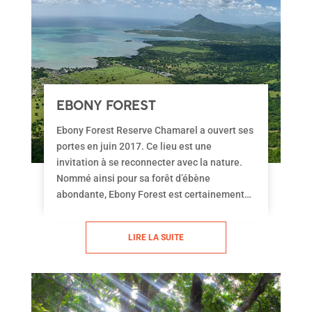
EBONY FOREST
Ebony Forest Reserve Chamarel a ouvert ses
portes en juin 2017. Ce lieu est une
invitation à se reconnecter avec la nature.
Nommé ainsi pour sa forêt d’ébène
abondante, Ebony Forest est certainement
une des rares forêts endémiques restantes à
l'Île Maurice. Des rencontres surprenantes,
LIRE LA SUITE
balade ludique, vue à couper le souffle et
plongeon au milieu du 16eme siècle sont au
programme.