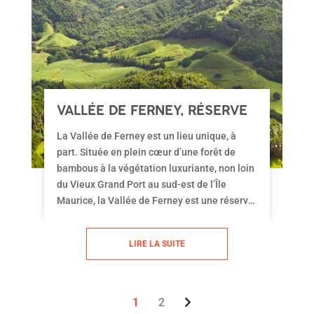
VALLÉE DE FERNEY, RÉSERVE
NATURELLE À LA
La Vallée de Ferney est un lieu unique, à
BIODIVERSITÉ UNIQUE
part. Située en plein cœur d’une forêt de
bambous à la végétation luxuriante, non loin
du Vieux Grand Port au sud-est de l’Île
Maurice, la Vallée de Ferney est une réserve
naturelle de 200 hectares à la biodiversité
unique, lieu de refuge de plus d’une centaine
LIRE LA SUITE
d’espèces rares et menacés.
1
2