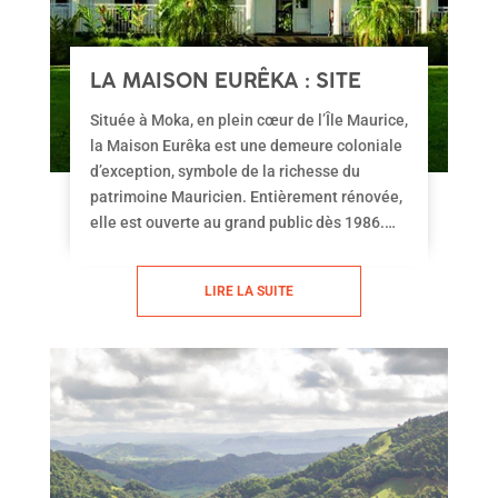
LA MAISON EURÊKA : SITE
HISTORIQUE À MAURICE
Située à Moka, en plein cœur de l’Île Maurice,
la Maison Eurêka est une demeure coloniale
d’exception, symbole de la richesse du
patrimoine Mauricien. Entièrement rénovée,
elle est ouverte au grand public dès 1986.
Depuis, la Maison Eurêka connaît un franc
succès auprès de ses visiteurs pour son
LIRE LA SUITE
charme naturel d’antan et ses magnifiques
jardins à la végétation luxuriante.