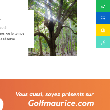
A
eauté
nes, où le temps
ne réserve