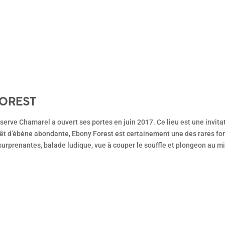
OREST
el a ouvert ses portes en juin 2017. Ce lieu est une invitation à se reconnecter avec la nature. Nommé
rêt d’ébène abondante, Ebony Forest est certainement une des rares for
surprenantes, balade ludique, vue à couper le souffle et plongeon au 