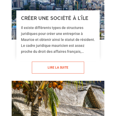
CRÉER UNE SOCIÉTÉ À L’ÎLE
MAURICE
Il existe différents types de structures
juridiques pour créer une entreprise à
Maurice et obtenir ainsi le statut de résident.
Le cadre juridique mauricien est assez
proche du droit des affaires français,
complété par des apports de droit anglo-
saxon. Du Self Employed au Trust, en
LIRE LA SUITE
passant par les diverses formules de
Company limited, vous trouverez
certainement le statut qui vous conviendra.