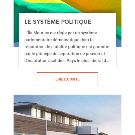
LE SYSTÈME POLITIQUE
MAURICIEN
L’Île Maurice est régie par un système
parlementaire démocratique dont la
réputation de stabilité politique est garantie
par le principe de séparation de pouvoir et
d’institutions solides. Pays le plus libéral du
continent africain, l’Île Maurice est un pays
sûr. Le pays a une très bonne réputation et
LIRE LA SUITE
une excellente image de marque au niveau
mondial en ce qui concerne l’éthique et la
bonne gouvernance.