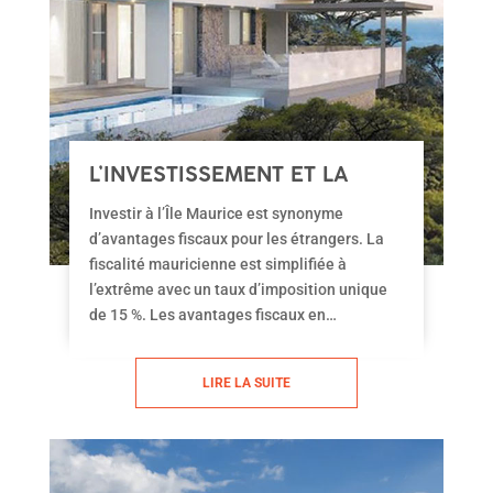
L’INVESTISSEMENT ET LA
FISCALITÉ À L’ÎLE MAURICE
Investir à l’Île Maurice est synonyme
d’avantages fiscaux pour les étrangers. La
fiscalité mauricienne est simplifiée à
l’extrême avec un taux d’imposition unique
de 15 %. Les avantages fiscaux en
conformité avec les standards de l’OCDE
encouragent les investissements étrangers.
LIRE LA SUITE
Une convention de non-double imposition
signée entre la France et l’Île Maurice
contribue au succès de ce pays où les
raisons de s’installer sont multiples.