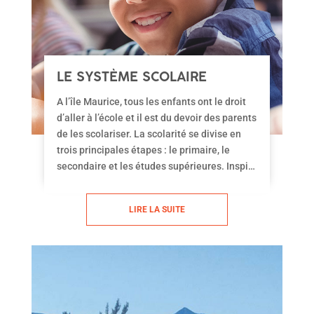
LE SYSTÈME SCOLAIRE
MAURICIEN
A l’île Maurice, tous les enfants ont le droit
d’aller à l’école et il est du devoir des parents
de les scolariser. La scolarité se divise en
trois principales étapes : le primaire, le
secondaire et les études supérieures. Inspiré
du modèle anglo-saxon, le système scolaire
mauricien s’adosse également à des écoles
LIRE LA SUITE
internationales prisées par les résidents
expatriés. Les solutions existent pour
scolariser vos enfants à Maurice !