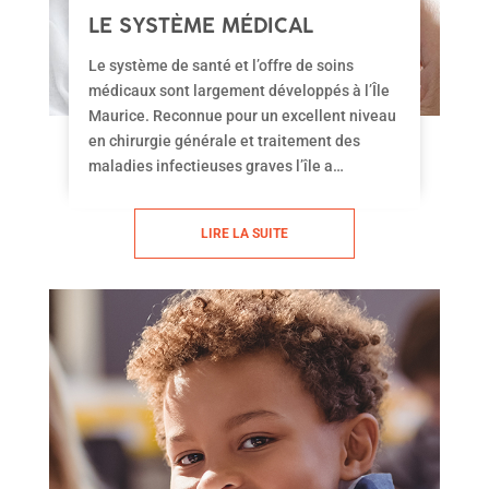
LE SYSTÈME MÉDICAL
MAURICIEN
Le système de santé et l’offre de soins
médicaux sont largement développés à l’Île
Maurice. Reconnue pour un excellent niveau
en chirurgie générale et traitement des
maladies infectieuses graves l’île a
développé également le tourisme médical, la
médecine high-tech et la médecine du bien-
LIRE LA SUITE
être. Tout comme en France les soins
médicaux sont gratuits dans les hôpitaux
publics et les patients peuvent également
souscrire une mutuelle santé.