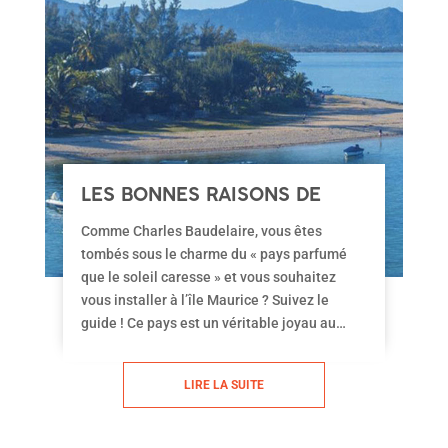
LES BONNES RAISONS DE
VOULOIR VIVRE À MAURICE
Comme Charles Baudelaire, vous êtes
tombés sous le charme du « pays parfumé
que le soleil caresse » et vous souhaitez
vous installer à l’île Maurice ? Suivez le
guide ! Ce pays est un véritable joyau au
milieu de l’Océan Indien et les bonnes
raisons de s’y installer et d’y vivre sont très
LIRE LA SUITE
nombreuses : qualité de vie, climat,
économie florissante, situation politique
stable, système fiscal attractif, … la liste est