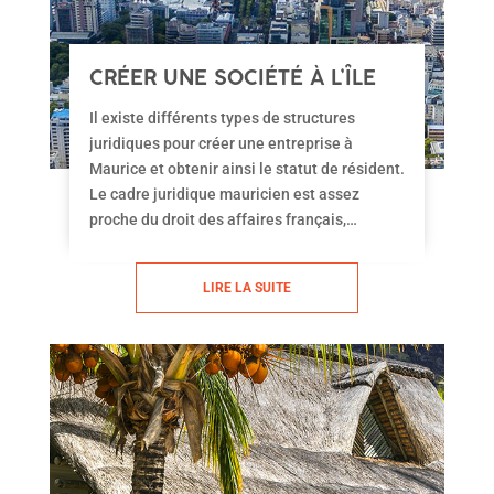
CRÉER UNE SOCIÉTÉ À L’ÎLE
MAURICE
Il existe différents types de structures
juridiques pour créer une entreprise à
Maurice et obtenir ainsi le statut de résident.
Le cadre juridique mauricien est assez
proche du droit des affaires français,
complété par des apports de droit anglo-
saxon. Du Self Employed au Trust, en
LIRE LA SUITE
passant par les diverses formules de
Company limited, vous trouverez
certainement le statut qui vous conviendra.