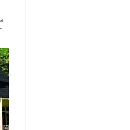
et
..