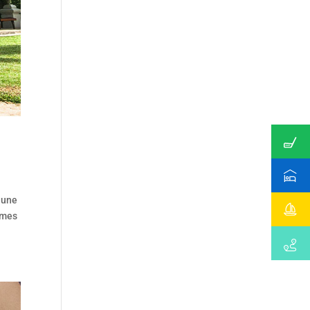
t une
ormes